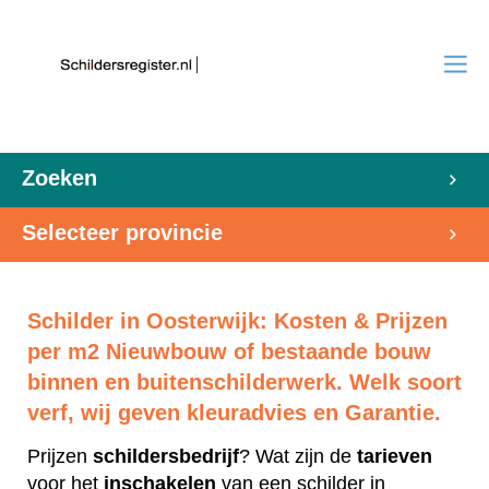
Zoeken
Selecteer provincie
Schilder in Oosterwijk: Kosten & Prijzen
per m2 Nieuwbouw of bestaande bouw
binnen en buitenschilderwerk. Welk soort
verf, wij geven kleuradvies en Garantie.
Prijzen
schildersbedrijf
? Wat zijn de
tarieven
voor het
inschakelen
van een schilder in