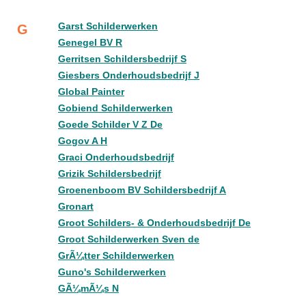
Garst Schilderwerken
G
Genegel BV R
Gerritsen Schildersbedrijf S
Giesbers Onderhoudsbedrijf J
Global Painter
Gobiend Schilderwerken
Goede Schilder V Z De
Gogov A H
Graci Onderhoudsbedrijf
Grizik Schildersbedrijf
Groenenboom BV Schildersbedrijf A
Gronart
Groot Schilders- & Onderhoudsbedrijf De
Groot Schilderwerken Sven de
GrÃ¼tter Schilderwerken
Guno's Schilderwerken
GÃ¼mÃ¼s N