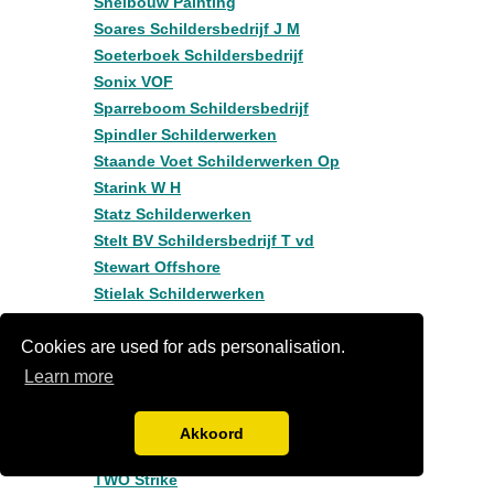
Snelbouw Painting
Soares Schildersbedrijf J M
Soeterboek Schildersbedrijf
Sonix VOF
Sparreboom Schildersbedrijf
Spindler Schilderwerken
Staande Voet Schilderwerken Op
Starink W H
Statz Schilderwerken
Stelt BV Schildersbedrijf T vd
Stewart Offshore
Stielak Schilderwerken
Stinis Schildersbedrijf BV M C
Cookies are used for ads personalisation.
Stoep Schildersbedrijf M vd
Strieder Art Direction Frank
Learn more
T & S Kitafdichtingen
T
Akkoord
TOD Totaal Onderhoud Dumee
TWO Strike