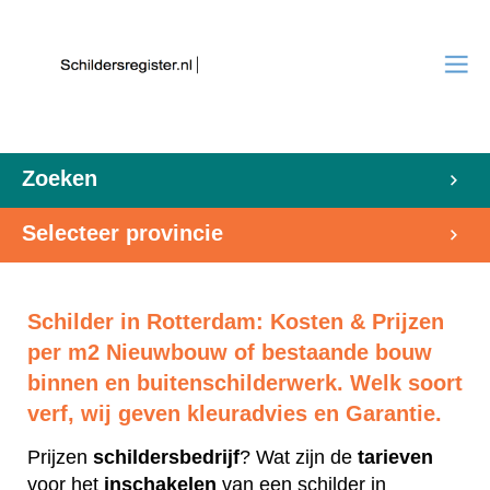
Zoeken
Selecteer provincie
Schilder in Rotterdam: Kosten & Prijzen
per m2 Nieuwbouw of bestaande bouw
binnen en buitenschilderwerk. Welk soort
verf, wij geven kleuradvies en Garantie.
Prijzen
schildersbedrijf
? Wat zijn de
tarieven
voor het
inschakelen
van een schilder in