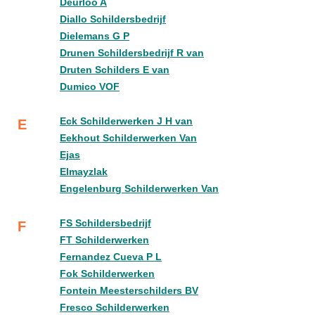
Deurloo A
Diallo Schildersbedrijf
Dielemans G P
Drunen Schildersbedrijf R van
Druten Schilders E van
Dumico VOF
Eck Schilderwerken J H van
E
Eekhout Schilderwerken Van
Ejas
Elmayzlak
Engelenburg Schilderwerken Van
FS Schildersbedrijf
F
FT Schilderwerken
Fernandez Cueva P L
Fok Schilderwerken
Fontein Meesterschilders BV
Fresco Schilderwerken