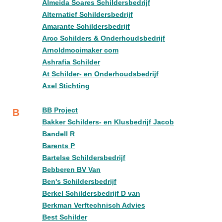
Almeida Soares Schildersbedrijf
Alternatief Schildersbedrijf
Amarante Schildersbedrijf
Arco Schilders & Onderhoudsbedrijf
Arnoldmooimaker com
Ashrafia Schilder
At Schilder- en Onderhoudsbedrijf
Axel Stichting
BB Project
B
Bakker Schilders- en Klusbedrijf Jacob
Bandell R
Barents P
Bartelse Schildersbedrijf
Bebberen BV Van
Ben's Schildersbedrijf
Berkel Schildersbedrijf D van
Berkman Verftechnisch Advies
Best Schilder