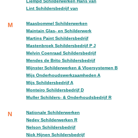
Liempd Schilderwerken Hans van
Lint Schildersbedrijf van
Maasbommel Schilderwerken
M
Maintain Glas- en Schilderwerk
Martins Paint Schildersbedrijf
Mastenbroek Schildersbedrijf P J
Melvin Coenraad Schildersbedrijf
Mendes de Brito Schildersbedrijf
Mijnster Schilderwerken & Vloersystemen B
Mijs Onderhoudswerkzaamheden A
Mijs Schildersbedrijf A
Monteiro Schildersbedrijf D
Muller Schilders- & Onderhoudsbedrijf R
Nationale Schilderwerken
N
Nedev Schilderwerken R
Nelson Schildersbedrijf
Nick Hijnen Schildersbedrijf