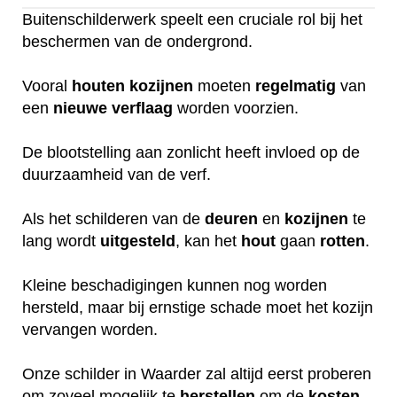
Buitenschilderwerk speelt een cruciale rol bij het
beschermen van de ondergrond.
Vooral
houten
kozijnen
moeten
regelmatig
van
een
nieuwe
verflaag
worden voorzien.
De blootstelling aan zonlicht heeft invloed op de
duurzaamheid van de verf.
Als het schilderen van de
deuren
en
kozijnen
te
lang wordt
uitgesteld
, kan het
hout
gaan
rotten
.
Kleine beschadigingen kunnen nog worden
hersteld, maar bij ernstige schade moet het kozijn
vervangen worden.
Onze schilder in Waarder zal altijd eerst proberen
om zoveel mogelijk te
herstellen
om de
kosten