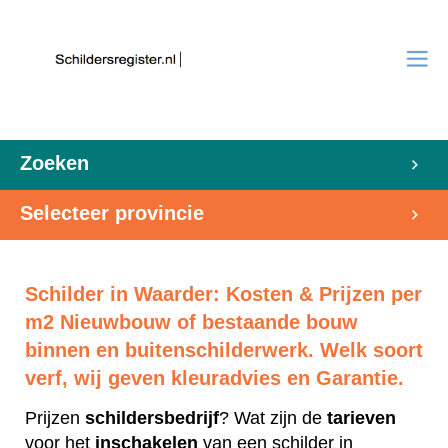
Zoeken
Selecteer provincie
Schilder in Waarder: Kosten & Prijzen per
m2 Nieuwbouw of bestaande bouw
binnen en buitenschilderwerk. Welk soort
verf, wij geven kleuradvies en Garantie.
Prijzen
schildersbedrijf
? Wat zijn de
tarieven
voor het
inschakelen
van een schilder in