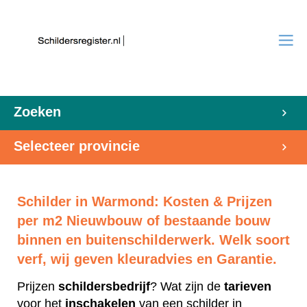
Zoeken
Selecteer provincie
Schilder in Warmond: Kosten & Prijzen
per m2 Nieuwbouw of bestaande bouw
binnen en buitenschilderwerk. Welk soort
verf, wij geven kleuradvies en Garantie.
Prijzen
schildersbedrijf
? Wat zijn de
tarieven
voor het
inschakelen
van een schilder in