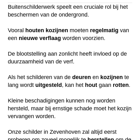
Buitenschilderwerk speelt een cruciale rol bij het
beschermen van de ondergrond.
Vooral
houten
kozijnen
moeten
regelmatig
van
een
nieuwe
verflaag
worden voorzien.
De blootstelling aan zonlicht heeft invloed op de
duurzaamheid van de verf.
Als het schilderen van de
deuren
en
kozijnen
te
lang wordt
uitgesteld
, kan het
hout
gaan
rotten
.
Kleine beschadigingen kunnen nog worden
hersteld, maar bij ernstige schade moet het kozijn
vervangen worden.
Onze schilder in Zevenhoven zal altijd eerst
proberen om zoveel mogelijk te
herstellen
om de