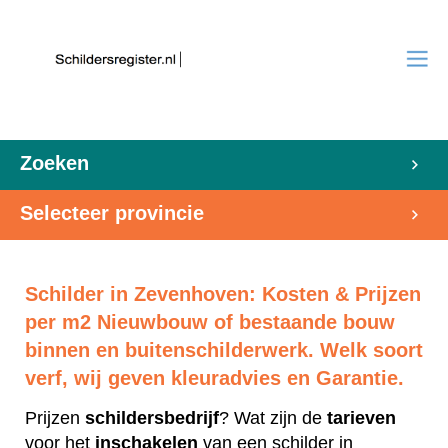
Zoeken
Selecteer provincie
Schilder in Zevenhoven: Kosten & Prijzen
per m2 Nieuwbouw of bestaande bouw
binnen en buitenschilderwerk. Welk soort
verf, wij geven kleuradvies en Garantie.
Prijzen
schildersbedrijf
? Wat zijn de
tarieven
voor het
inschakelen
van een schilder in