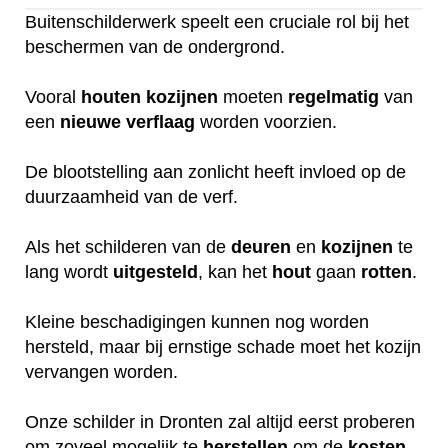
Buitenschilderwerk speelt een cruciale rol bij het
beschermen van de ondergrond.
Vooral
houten
kozijnen
moeten
regelmatig
van
een
nieuwe
verflaag
worden voorzien.
De blootstelling aan zonlicht heeft invloed op de
duurzaamheid van de verf.
Als het schilderen van de
deuren
en
kozijnen
te
lang wordt
uitgesteld
, kan het
hout
gaan
rotten
.
Kleine beschadigingen kunnen nog worden
hersteld, maar bij ernstige schade moet het kozijn
vervangen worden.
Onze schilder in Dronten zal altijd eerst proberen
om zoveel mogelijk te
herstellen
om de
kosten