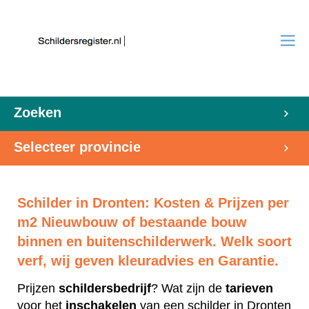
Zoeken
Selecteer provincie
Schilder in Dronten: Kosten & Prijzen per
m2 Nieuwbouw of bestaande bouw
binnen en buitenschilderwerk. Welk soort
verf, wij geven kleuradvies en Garantie.
Prijzen
schildersbedrijf
? Wat zijn de
tarieven
voor het
inschakelen
van een schilder in Dronten