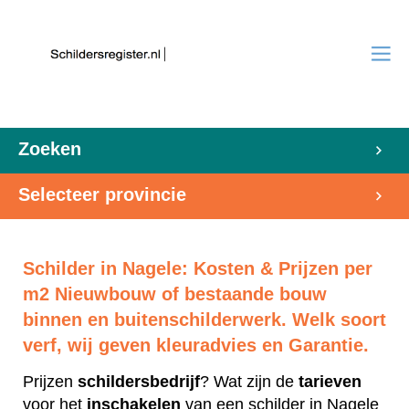
Zoeken
Selecteer provincie
Schilder in Nagele: Kosten & Prijzen per
m2 Nieuwbouw of bestaande bouw
binnen en buitenschilderwerk. Welk soort
verf, wij geven kleuradvies en Garantie.
Prijzen
schildersbedrijf
? Wat zijn de
tarieven
voor het
inschakelen
van een schilder in Nagele