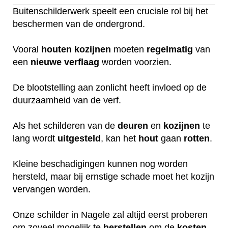
Buitenschilderwerk speelt een cruciale rol bij het
beschermen van de ondergrond.
Vooral
houten
kozijnen
moeten
regelmatig
van
een
nieuwe
verflaag
worden voorzien.
De blootstelling aan zonlicht heeft invloed op de
duurzaamheid van de verf.
Als het schilderen van de
deuren
en
kozijnen
te
lang wordt
uitgesteld
, kan het
hout
gaan
rotten
.
Kleine beschadigingen kunnen nog worden
hersteld, maar bij ernstige schade moet het kozijn
vervangen worden.
Onze schilder in Nagele zal altijd eerst proberen
om zoveel mogelijk te
herstellen
om de
kosten