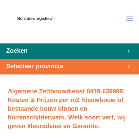
Zoeken
Selecteer provincie
Algemene Zelfbouwdienst 0418-639988:
Kosten & Prijzen per m2 Nieuwbouw of
bestaande bouw binnen en
buitenschilderwerk. Welk soort verf, wij
geven kleuradvies en Garantie.