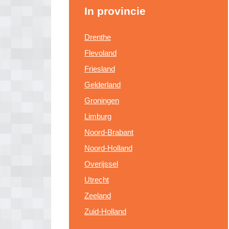
In provincie
Drenthe
Flevoland
Friesland
Gelderland
Groningen
Limburg
Noord-Brabant
Noord-Holland
Overijssel
Utrecht
Zeeland
Zuid-Holland