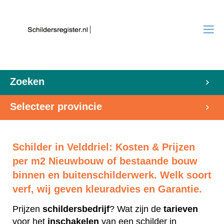
Zoeken
Selecteer provincie
Schilder in Velddriel: Kosten & Prijzen
per m2 Nieuwbouw of bestaande bouw
binnen en buitenschilderwerk. Welk soort
verf, wij geven kleuradvies en Garantie.
Prijzen
schildersbedrijf
? Wat zijn de
tarieven
voor het
inschakelen
van een schilder in