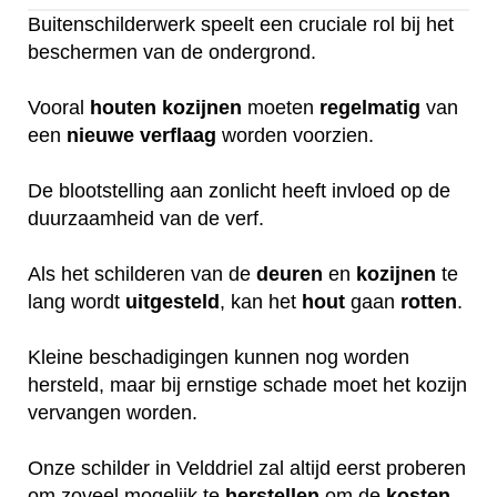
Buitenschilderwerk speelt een cruciale rol bij het
beschermen van de ondergrond.
Vooral
houten
kozijnen
moeten
regelmatig
van
een
nieuwe
verflaag
worden voorzien.
De blootstelling aan zonlicht heeft invloed op de
duurzaamheid van de verf.
Als het schilderen van de
deuren
en
kozijnen
te
lang wordt
uitgesteld
, kan het
hout
gaan
rotten
.
Kleine beschadigingen kunnen nog worden
hersteld, maar bij ernstige schade moet het kozijn
vervangen worden.
Onze schilder in Velddriel zal altijd eerst proberen
om zoveel mogelijk te
herstellen
om de
kosten