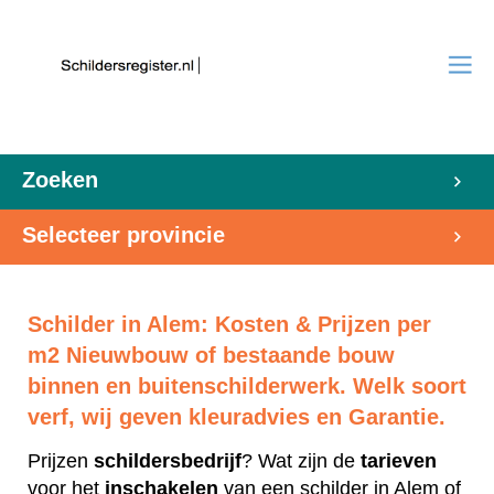
Zoeken
Selecteer provincie
Schilder in Alem: Kosten & Prijzen per
m2 Nieuwbouw of bestaande bouw
binnen en buitenschilderwerk. Welk soort
verf, wij geven kleuradvies en Garantie.
Prijzen
schildersbedrijf
? Wat zijn de
tarieven
voor het
inschakelen
van een schilder in Alem of