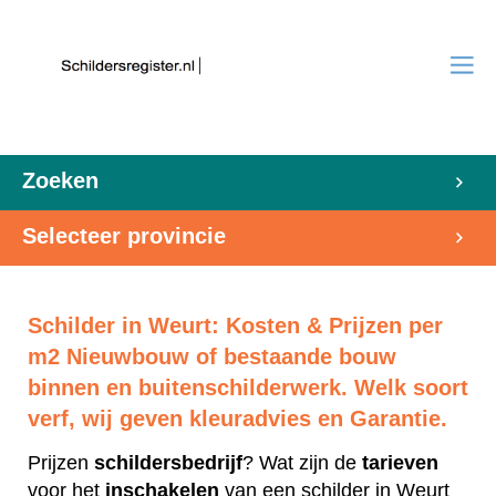
Zoeken
Selecteer provincie
Schilder in Weurt: Kosten & Prijzen per
m2 Nieuwbouw of bestaande bouw
binnen en buitenschilderwerk. Welk soort
verf, wij geven kleuradvies en Garantie.
Prijzen
schildersbedrijf
? Wat zijn de
tarieven
voor het
inschakelen
van een schilder in Weurt