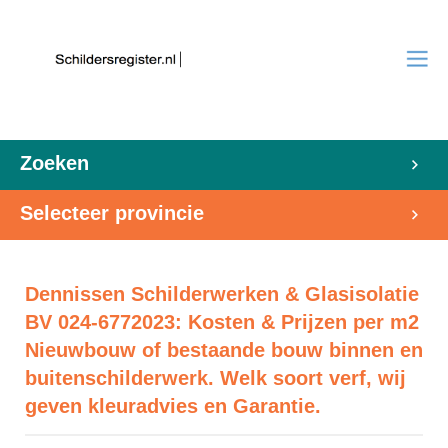
Zoeken
Selecteer provincie
Dennissen Schilderwerken & Glasisolatie
BV 024-6772023: Kosten & Prijzen per m2
Nieuwbouw of bestaande bouw binnen en
buitenschilderwerk. Welk soort verf, wij
geven kleuradvies en Garantie.