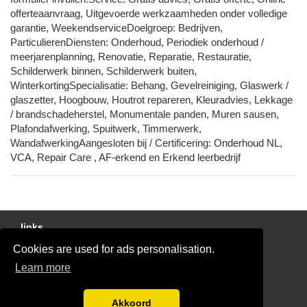
offerteaanvraag, Uitgevoerde werkzaamheden onder volledige
garantie, WeekendserviceDoelgroep: Bedrijven,
ParticulierenDiensten: Onderhoud, Periodiek onderhoud /
meerjarenplanning, Renovatie, Reparatie, Restauratie,
Schilderwerk binnen, Schilderwerk buiten,
WinterkortingSpecialisatie: Behang, Gevelreiniging, Glaswerk /
glaszetter, Hoogbouw, Houtrot repareren, Kleuradvies, Lekkage
/ brandschadeherstel, Monumentale panden, Muren sausen,
Plafondafwerking, Spuitwerk, Timmerwerk,
WandafwerkingAangesloten bij / Certificering: Onderhoud NL,
VCA, Repair Care , AF-erkend en Erkend leerbedrijf
links
Cookies are used for ads personalisation.
Gratis Schilder Offertes Vergelijken
Learn more
glaszetter-nu.nl
Disclaimer
Akkoord