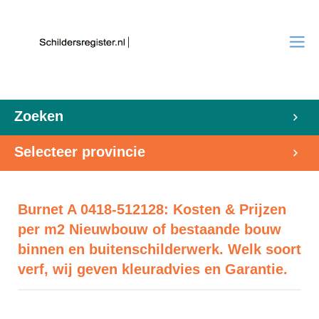
Zoeken
Selecteer provincie
Burnet A 0418-512128: Kosten & Prijzen
per m2 Nieuwbouw of bestaande bouw
binnen en buitenschilderwerk. Welk soort
verf, wij geven kleuradvies en Garantie.