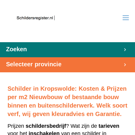
Zoeken
Selecteer provincie
Schilder in Kropswolde: Kosten & Prijzen
per m2 Nieuwbouw of bestaande bouw
binnen en buitenschilderwerk. Welk soort
verf, wij geven kleuradvies en Garantie.
Prijzen
schildersbedrijf
? Wat zijn de
tarieven
voor het
inschakelen
van een schilder in