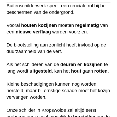
Buitenschilderwerk speelt een cruciale rol bij het
beschermen van de ondergrond.
Vooral
houten
kozijnen
moeten
regelmatig
van
een
nieuwe
verflaag
worden voorzien.
De blootstelling aan zonlicht heeft invloed op de
duurzaamheid van de verf.
Als het schilderen van de
deuren
en
kozijnen
te
lang wordt
uitgesteld
, kan het
hout
gaan
rotten
.
Kleine beschadigingen kunnen nog worden
hersteld, maar bij ernstige schade moet het kozijn
vervangen worden.
Onze schilder in Kropswolde zal altijd eerst
proberen om zoveel mogelijk te
herstellen
om de