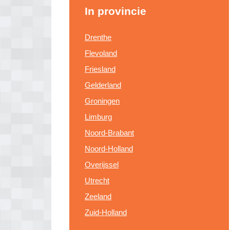
In provincie
Drenthe
Flevoland
Friesland
Gelderland
Groningen
Limburg
Noord-Brabant
Noord-Holland
Overijssel
Utrecht
Zeeland
Zuid-Holland