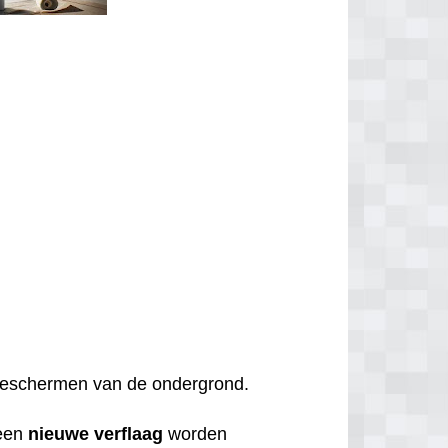
t beschermen van de ondergrond.
een
nieuwe
verflaag
worden