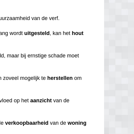
duurzaamheid van de verf.
lang wordt
uitgesteld
, kan het
hout
d, maar bij ernstige schade moet
om zoveel mogelijk te
herstellen
om
nvloed op het
aanzicht
van de
de
verkoopbaarheid
van de
woning