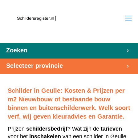
Zoeken
Selecteer provincie
Schilder in Geulle: Kosten & Prijzen per
m2 Nieuwbouw of bestaande bouw
binnen en buitenschilderwerk. Welk soort
verf, wij geven kleuradvies en Garantie.
Prijzen
schildersbedrijf
? Wat zijn de
tarieven
voor het
inschakelen
van een schilder in Geulle