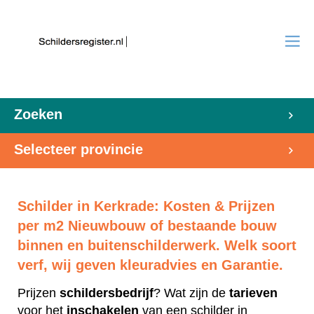
Zoeken
Selecteer provincie
Schilder in Kerkrade: Kosten & Prijzen
per m2 Nieuwbouw of bestaande bouw
binnen en buitenschilderwerk. Welk soort
verf, wij geven kleuradvies en Garantie.
Prijzen
schildersbedrijf
? Wat zijn de
tarieven
voor het
inschakelen
van een schilder in