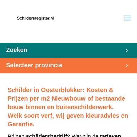
Zoeken
Selecteer provincie
Schilder in Oosterblokker: Kosten &
Prijzen per m2 Nieuwbouw of bestaande
bouw binnen en buitenschilderwerk.
Welk soort verf, wij geven kleuradvies en
Garantie.
Prijzen
schildersbedrijf
? Wat zijn de
tarieven