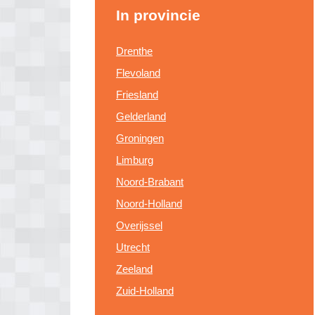
In provincie
Drenthe
Flevoland
Friesland
Gelderland
Groningen
Limburg
Noord-Brabant
Noord-Holland
Overijssel
Utrecht
Zeeland
Zuid-Holland