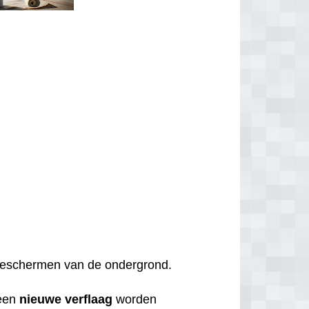
t beschermen van de ondergrond.
een
nieuwe
verflaag
worden