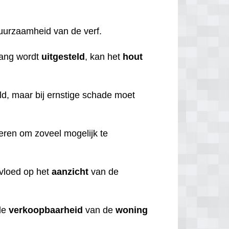
duurzaamheid van de verf.
lang wordt
uitgesteld
, kan het
hout
d, maar bij ernstige schade moet
beren om zoveel mogelijk te
nvloed op het
aanzicht
van de
de
verkoopbaarheid
van de
woning