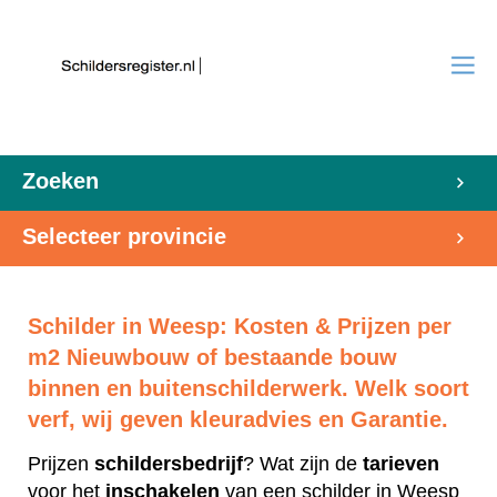
Zoeken
Selecteer provincie
Schilder in Weesp: Kosten & Prijzen per
m2 Nieuwbouw of bestaande bouw
binnen en buitenschilderwerk. Welk soort
verf, wij geven kleuradvies en Garantie.
Prijzen
schildersbedrijf
? Wat zijn de
tarieven
voor het
inschakelen
van een schilder in Weesp