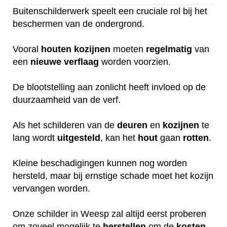
Buitenschilderwerk speelt een cruciale rol bij het
beschermen van de ondergrond.
Vooral
houten
kozijnen
moeten
regelmatig
van
een
nieuwe
verflaag
worden voorzien.
De blootstelling aan zonlicht heeft invloed op de
duurzaamheid van de verf.
Als het schilderen van de
deuren
en
kozijnen
te
lang wordt
uitgesteld
, kan het
hout
gaan
rotten
.
Kleine beschadigingen kunnen nog worden
hersteld, maar bij ernstige schade moet het kozijn
vervangen worden.
Onze schilder in Weesp zal altijd eerst proberen
om zoveel mogelijk te
herstellen
om de
kosten