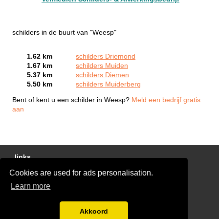
schilders in de buurt van "Weesp"
1.62 km
schilders Driemond
1.67 km
schilders Muiden
5.37 km
schilders Diemen
5.50 km
schilders Muiderberg
Bent of kent u een schilder in Weesp?
Meld een bedrijf gratis
aan
links
Cookies are used for ads personalisation.
Gratis Schilder Offertes Vergelijken
Learn more
glaszetter-nu.nl
Disclaimer
Akkoord