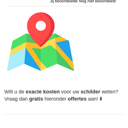
Jij beoordeelde
Nog niet beoordeeld
Wilt u de
exacte
kosten
voor uw
schilder
weten?
Vraag dan
gratis
hieronder
offertes
aan! ⬇️