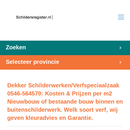
Zoeken
Selecteer provincie
Dekker Schilderwerken/Verfspeciaalzaak
0546-564570: Kosten & Prijzen per m2
Nieuwbouw of bestaande bouw binnen en
buitenschilderwerk. Welk soort verf, wij
geven kleuradvies en Garantie.