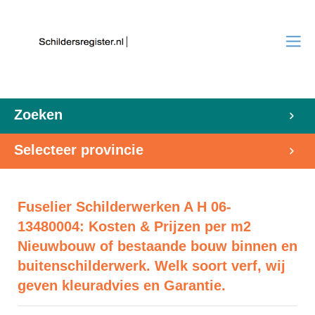
Zoeken
Selecteer provincie
Fuselier Schilderwerken A H 06-
13480004: Kosten & Prijzen per m2
Nieuwbouw of bestaande bouw binnen en
buitenschilderwerk. Welk soort verf, wij
geven kleuradvies en Garantie.