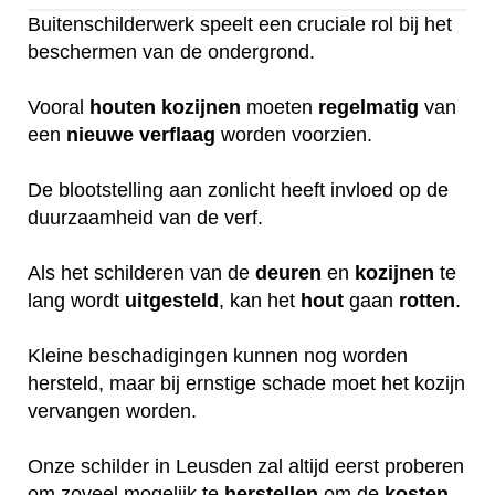
Buitenschilderwerk speelt een cruciale rol bij het
beschermen van de ondergrond.
Vooral
houten
kozijnen
moeten
regelmatig
van
een
nieuwe
verflaag
worden voorzien.
De blootstelling aan zonlicht heeft invloed op de
duurzaamheid van de verf.
Als het schilderen van de
deuren
en
kozijnen
te
lang wordt
uitgesteld
, kan het
hout
gaan
rotten
.
Kleine beschadigingen kunnen nog worden
hersteld, maar bij ernstige schade moet het kozijn
vervangen worden.
Onze schilder in Leusden zal altijd eerst proberen
om zoveel mogelijk te
herstellen
om de
kosten