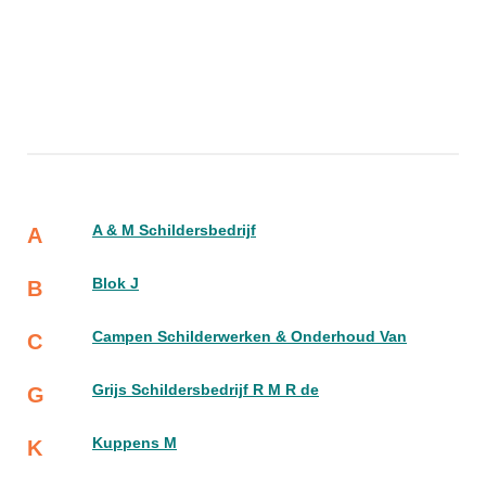
A & M Schildersbedrijf
A
Blok J
B
Campen Schilderwerken & Onderhoud Van
C
Grijs Schildersbedrijf R M R de
G
Kuppens M
K