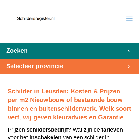
Zoeken
Selecteer provincie
Schilder in Leusden: Kosten & Prijzen
per m2 Nieuwbouw of bestaande bouw
binnen en buitenschilderwerk. Welk soort
verf, wij geven kleuradvies en Garantie.
Prijzen
schildersbedrijf
? Wat zijn de
tarieven
voor het
inschakelen
van een schilder in