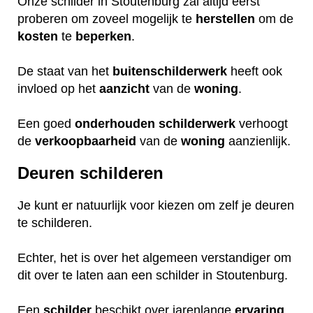
Onze schilder in Stoutenburg zal altijd eerst
proberen om zoveel mogelijk te
herstellen
om de
kosten
te
beperken
.
De staat van het
buitenschilderwerk
heeft ook
invloed op het
aanzicht
van de
woning
.
Een goed
onderhouden
schilderwerk
verhoogt
de
verkoopbaarheid
van de
woning
aanzienlijk.
Deuren schilderen
Je kunt er natuurlijk voor kiezen om zelf je deuren
te schilderen.
Echter, het is over het algemeen verstandiger om
dit over te laten aan een schilder in Stoutenburg.
Een
schilder
beschikt over jarenlange
ervaring