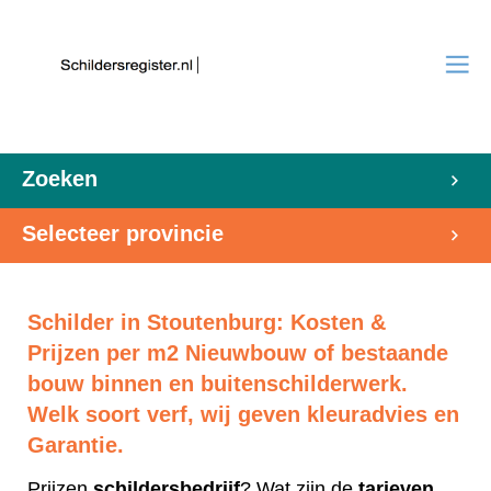
Zoeken
Selecteer provincie
Schilder in Stoutenburg: Kosten &
Prijzen per m2 Nieuwbouw of bestaande
bouw binnen en buitenschilderwerk.
Welk soort verf, wij geven kleuradvies en
Garantie.
Prijzen
schildersbedrijf
? Wat zijn de
tarieven