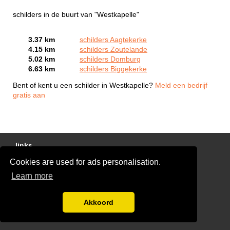
schilders in de buurt van "Westkapelle"
3.37 km
schilders Aagtekerke
4.15 km
schilders Zoutelande
5.02 km
schilders Domburg
6.63 km
schilders Biggekerke
Bent of kent u een schilder in Westkapelle?
Meld een bedrijf
gratis aan
links
Cookies are used for ads personalisation.
Gratis Schilder Offertes Vergelijken
Learn more
glaszetter-nu.nl
Disclaimer
Akkoord
Blog