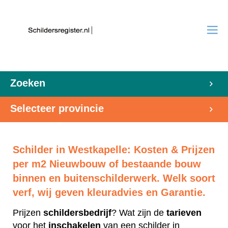
Zoeken
Selecteer provincie
Schilder in Westkapelle: Kosten & Prijzen
per m2 Nieuwbouw of bestaande bouw
binnen en buitenschilderwerk. Welk soort
verf, wij geven kleuradvies en Garantie.
Prijzen
schildersbedrijf
? Wat zijn de
tarieven
voor het
inschakelen
van een schilder in