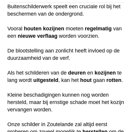
Buitenschilderwerk speelt een cruciale rol bij het
beschermen van de ondergrond.
Vooral
houten
kozijnen
moeten
regelmatig
van
een
nieuwe
verflaag
worden voorzien.
De blootstelling aan zonlicht heeft invloed op de
duurzaamheid van de verf.
Als het schilderen van de
deuren
en
kozijnen
te
lang wordt
uitgesteld
, kan het
hout
gaan
rotten
.
Kleine beschadigingen kunnen nog worden
hersteld, maar bij ernstige schade moet het kozijn
vervangen worden.
Onze schilder in Zoutelande zal altijd eerst
proberen om zoveel mogelijk te
herstellen
om de