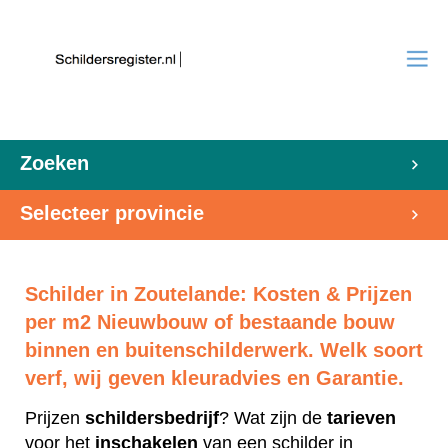
Zoeken
Selecteer provincie
Schilder in Zoutelande: Kosten & Prijzen
per m2 Nieuwbouw of bestaande bouw
binnen en buitenschilderwerk. Welk soort
verf, wij geven kleuradvies en Garantie.
Prijzen
schildersbedrijf
? Wat zijn de
tarieven
voor het
inschakelen
van een schilder in