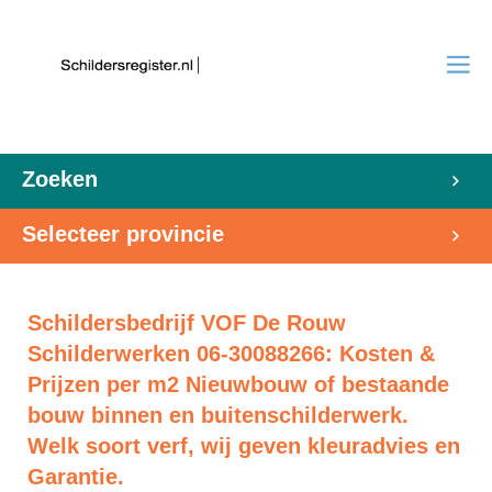
Zoeken
Selecteer provincie
Schildersbedrijf VOF De Rouw
Schilderwerken 06-30088266: Kosten &
Prijzen per m2 Nieuwbouw of bestaande
bouw binnen en buitenschilderwerk.
Welk soort verf, wij geven kleuradvies en
Garantie.