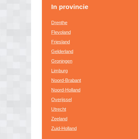
In provincie
Drenthe
Flevoland
Friesland
Gelderland
Groningen
Limburg
Noord-Brabant
Noord-Holland
Overijssel
Utrecht
Zeeland
Zuid-Holland