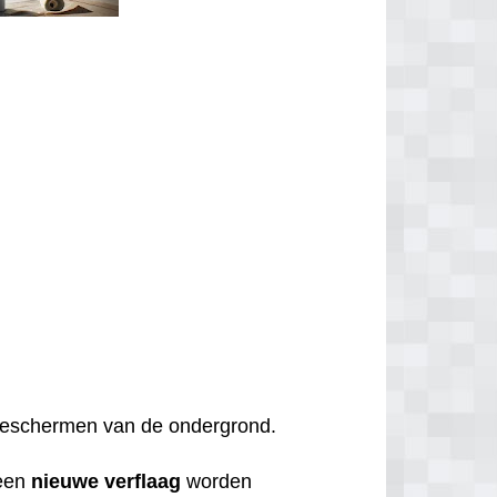
t beschermen van de ondergrond.
een
nieuwe
verflaag
worden