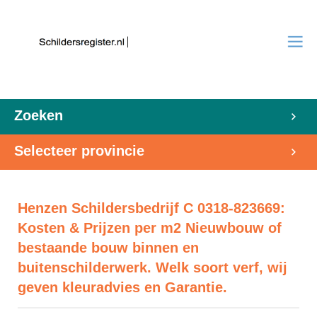
Zoeken
Selecteer provincie
Henzen Schildersbedrijf C 0318-823669:
Kosten & Prijzen per m2 Nieuwbouw of
bestaande bouw binnen en
buitenschilderwerk. Welk soort verf, wij
geven kleuradvies en Garantie.