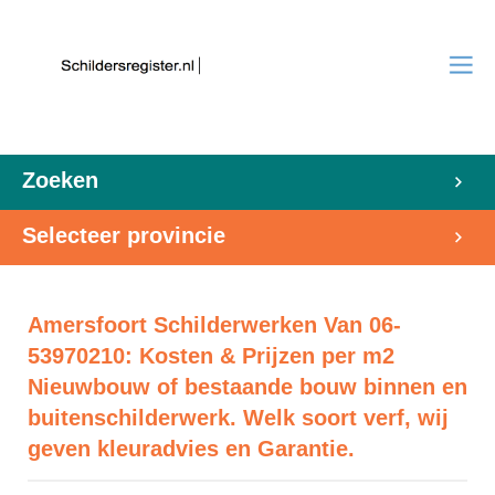
Zoeken
Selecteer provincie
Amersfoort Schilderwerken Van 06-
53970210: Kosten & Prijzen per m2
Nieuwbouw of bestaande bouw binnen en
buitenschilderwerk. Welk soort verf, wij
geven kleuradvies en Garantie.