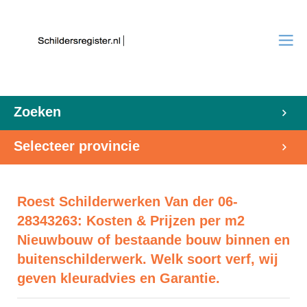
Zoeken
Selecteer provincie
Roest Schilderwerken Van der 06-
28343263: Kosten & Prijzen per m2
Nieuwbouw of bestaande bouw binnen en
buitenschilderwerk. Welk soort verf, wij
geven kleuradvies en Garantie.