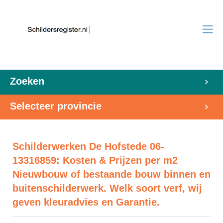
Zoeken
Selecteer provincie
Schilderwerken De Hofstede 06-
13316859: Kosten & Prijzen per m2
Nieuwbouw of bestaande bouw binnen en
buitenschilderwerk. Welk soort verf, wij
geven kleuradvies en Garantie.