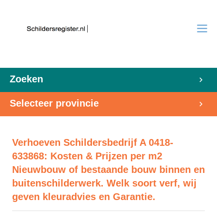
Zoeken
Selecteer provincie
Verhoeven Schildersbedrijf A 0418-
633868: Kosten & Prijzen per m2
Nieuwbouw of bestaande bouw binnen en
buitenschilderwerk. Welk soort verf, wij
geven kleuradvies en Garantie.